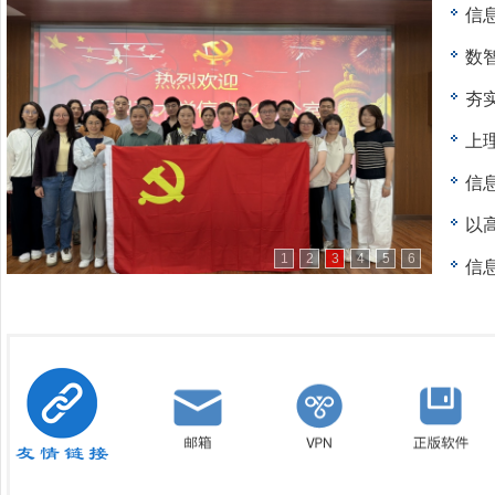
信
数
夯实
上理
信
以高
1
2
3
4
5
6
信息