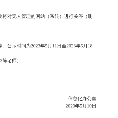
红黑榜单
校将对无人管理的网站（系统）进行关停（删
停。公示时间为
2023
年
5
月
11
日至
2023
年
5
月18
13
陈老师。
信息化办公室
2023
年
5
月10
日