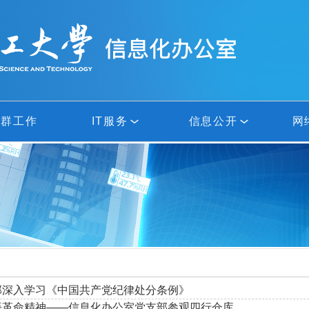
党群工作
IT服务
信息公开
网
上网指南
部门新闻
网络服务
部门公告
应用与集成
工作简报
教学支持服务
规章制度
部深入学习《中国共产党纪律处分条例》
悟革命精神——信息化办公室党支部参观四行仓库