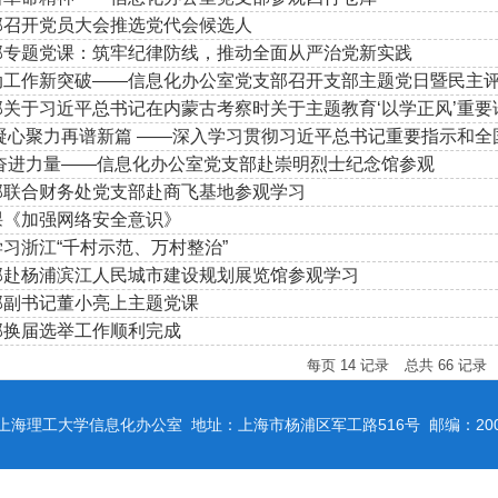
安全服务
部召开党员大会推选党代会候选人
部专题党课：筑牢纪律防线，推动全面从严治党新实践
动工作新突破——信息化办公室党支部召开支部主题党日暨民主
校园卡服务
关于习近平总书记在内蒙古考察时关于主题教育‘以学正风’重要
凝心聚力再谱新篇 ——深入学习贯彻习近平总书记重要指示和
项目管理服务
奋进力量——信息化办公室党支部赴崇明烈士纪念馆参观
部联合财务处党支部赴商飞基地参观学习
课《加强网络安全意识》
习浙江“千村示范、万村整治”
部赴杨浦滨江人民城市建设规划展览馆参观学习
部副书记董小亮上主题党课
部换届选举工作顺利完成
每页
14
记录
总共
66
记录
2019 上海理工大学信息化办公室 地址：上海市杨浦区军工路516号 邮编：200093