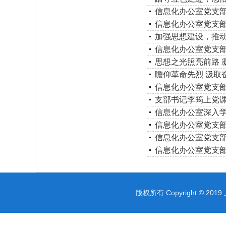
技术中心
信息化办公室党支
信息化办公室党支
加强思想建设，推
信息化办公室党支部
思想之光照亮前路 
瞻仰革命先烈 汲取
信息化办公室党支
支部书记李筠上党
信息化办公室深入学
信息化办公室党支
信息化办公室党支
信息化办公室党支
版权所有 Copyright © 