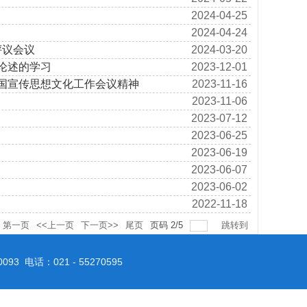
红黑榜单
2024-04-25
2024-04-24
评议会议
2024-03-20
论述的学习
2023-12-01
全国宣传思想文化工作会议精神
2023-11-16
2023-11-06
2023-07-12
2023-06-25
2023-06-19
2023-06-07
2023-06-02
2022-11-18
第一页
<<上一页
下一页>>
尾页
页码
2
/
5
跳转到
 电话：021 - 55270595