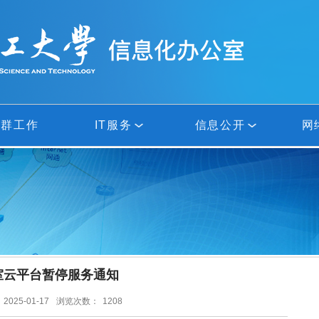
党群工作
IT服务
信息公开
网
上网指南
部门新闻
网络服务
部门公告
应用与集成
工作简报
室云平台暂停服务通知
教学支持服务
规章制度
025-01-17
浏览次数：
1208